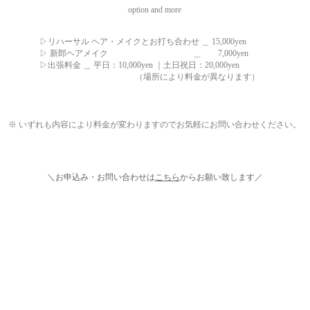
​option and more​
ハーサル ヘア・メイクと
お打ち合わせ ＿ 15,000yen
新郎ヘアメイク ＿ 7,000yen
料金 ＿ 平日：10,000yen ｜
土日祝日：20,000yen
場所により料金が異なります）
※ いずれも内容により料金が変わりますのでお気軽にお問い合わせください。
​＼お申込み・お問い合わせは
こちら
からお願い致します／