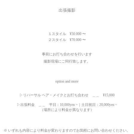
出張撮影
１スタイル ¥50.000 〜
２スタイル ¥70.000 〜
事前にお打ち合わせを行います
​撮影現場にご同行致します。
​option and more​
▷リハーサル ヘア・メイクと
お打ち合わせ ＿＿ ¥15,000
▷出張料金 ＿＿ 平日：10,000yen ~｜
土日祝日：20,000yen ~
（場所により料金が異なります）
※ いずれも内容により料金が変わりますのでお気軽にお問い合わせください。