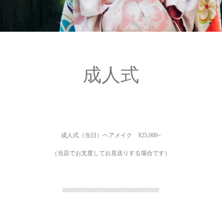
成人式
成人式（当日）ヘアメイク ¥25,000~
（当店でお支度してお見送りする場合です）
/////////////////////////////////////////////////////////////////