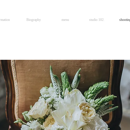
rmation
Biography
menu
studio 102.
shootin