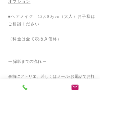
オプション
■ヘアメイク 13,000yen（大人）お子様は
ご相談ください
（料金は全て税抜き価格）
ー 撮影までの流れ ー
事前にアトリエ、若しくはメール/お電話でお打
ち合わせとリスニングをします。
・誰を撮るか
・どんな写真が欲しいか
・使用する目的
・撮りたい場所/なぜその場所か
・雑談など
先ずは "
その方を知ること"
から始まりそ