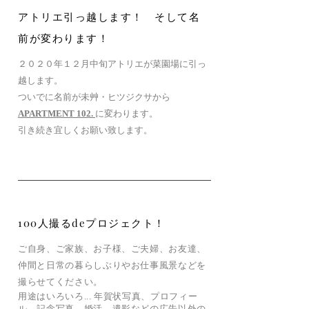
アトリエ引っ越します！ そして名
前が変わります！
２０２０年１２月中旬アトリエが菜園場に引っ
越します。
ついでに名前が未艸・ヒツジクサから
APARTMENT 102.
に変わります。
​引き続き宜しくお願い致します。
100人撮るdeプロジェクト！
ご自身、ご家族、お子様、ご夫婦、お友達、
仲間と日常の暮らしぶりやお仕事風景などを
撮らせてください。
用途はいろいろ... 年賀状写真、プロフィー
ル、記念写真、婚活、遺影などの広告以外の